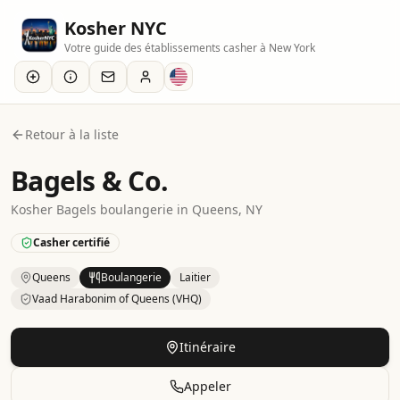
Kosher NYC
Votre guide des établissements casher à New York
Retour à la liste
Bagels & Co.
Kosher
Bagels
boulangerie
in
Queens
, NY
Casher certifié
Queens
Boulangerie
Laitier
Vaad Harabonim of Queens (VHQ)
Kosher
Bakery
– Bagels
in
Queens
.
Category: Dairy.
Certif
Itinéraire
Appeler