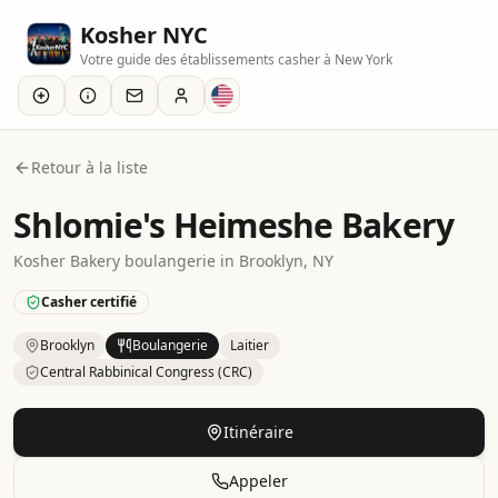
Kosher NYC
Votre guide des établissements casher à New York
Retour à la liste
Shlomie's Heimeshe Bakery
Kosher
Bakery
boulangerie
in
Brooklyn
, NY
Casher certifié
Brooklyn
Boulangerie
Laitier
Central Rabbinical Congress (CRC)
Kosher
Bakery
– Bakery
in
Brooklyn
.
Category: Dairy.
Certi
Itinéraire
Appeler