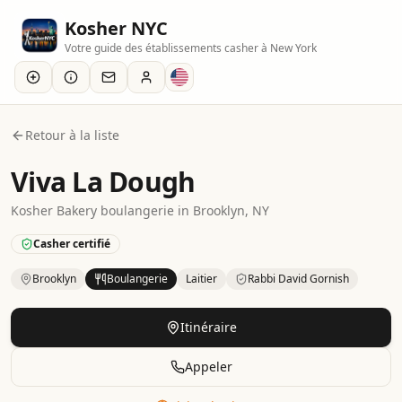
Kosher NYC
Votre guide des établissements casher à New York
Retour à la liste
Viva La Dough
Kosher
Bakery
boulangerie
in
Brooklyn
, NY
Casher certifié
Brooklyn
Boulangerie
Laitier
Rabbi David Gornish
Kosher
Bakery
– Bakery
in
Brooklyn
.
Category: Dairy.
Certi
Itinéraire
Appeler