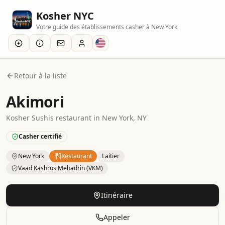
Kosher NYC
Votre guide des établissements casher à New York
Retour à la liste
Akimori
Kosher
Sushis
restaurant
in
New York
, NY
Casher certifié
New York
Restaurant
Laitier
Vaad Kashrus Mehadrin (VKM)
Kosher
Restaurant
– Sushis
in
New York
.
Category: Dairy.
C
Itinéraire
Appeler