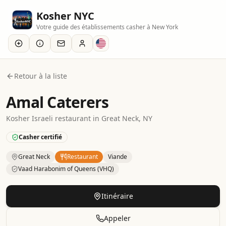
Kosher NYC
Votre guide des établissements casher à New York
Retour à la liste
Amal Caterers
Kosher
Israeli
restaurant
in
Great Neck
, NY
Casher certifié
Great Neck
Restaurant
Viande
Vaad Harabonim of Queens (VHQ)
Kosher
Restaurant
– Israeli
in
Great Neck
.
Category: Meat
Itinéraire
Appeler