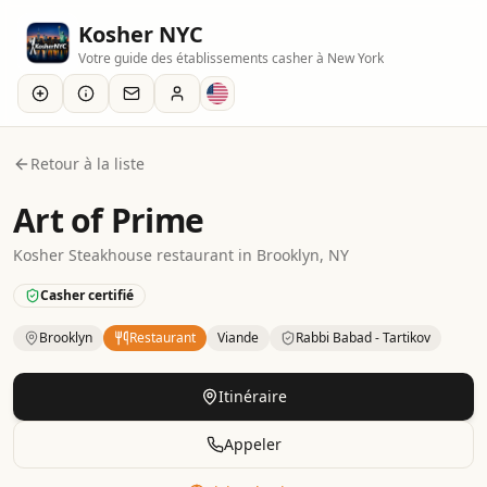
Kosher NYC
Votre guide des établissements casher à New York
Retour à la liste
Art of Prime
Kosher
Steakhouse
restaurant
in
Brooklyn
, NY
Casher certifié
Brooklyn
Restaurant
Viande
Rabbi Babad - Tartikov
Kosher
Restaurant
– Steakhouse
in
Brooklyn
.
Category: M
Itinéraire
Appeler