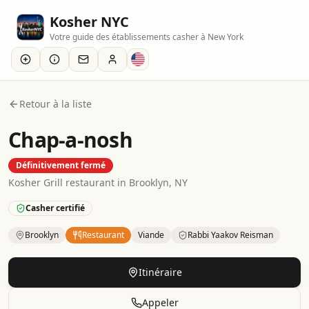
Kosher NYC
Votre guide des établissements casher à New York
Retour à la liste
Chap-a-nosh
Définitivement fermé
Kosher
Grill
restaurant
in
Brooklyn
, NY
Casher certifié
Brooklyn
Restaurant
Viande
Rabbi Yaakov Reisman
Kosher
Restaurant
– Grill
in
Brooklyn
.
Category: Meat.
Cer
Itinéraire
Appeler