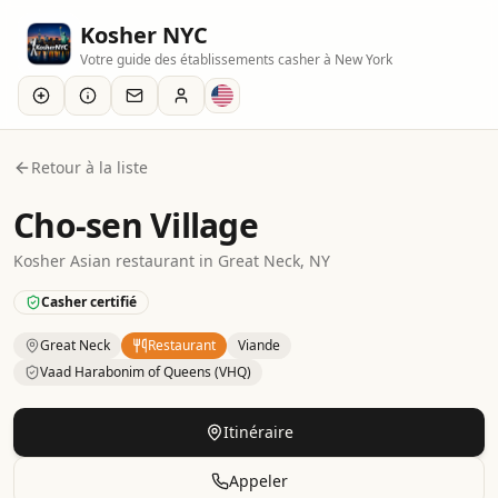
Kosher NYC
Votre guide des établissements casher à New York
Retour à la liste
Cho-sen Village
Kosher
Asian
restaurant
in
Great Neck
, NY
Casher certifié
Great Neck
Restaurant
Viande
Vaad Harabonim of Queens (VHQ)
Kosher
Restaurant
– Asian
in
Great Neck
.
Category: Meat.
Itinéraire
Appeler