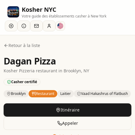
Kosher NYC
Votre guide des établissements casher à New York
Retour à la liste
Dagan Pizza
Kosher
Pizzeria
restaurant
in
Brooklyn
, NY
Casher certifié
Brooklyn
Restaurant
Laitier
Vaad Hakashrus of Flatbush
Kosher
Restaurant
– Pizzeria
in
Brooklyn
.
Category: Dairy.
Itinéraire
Appeler