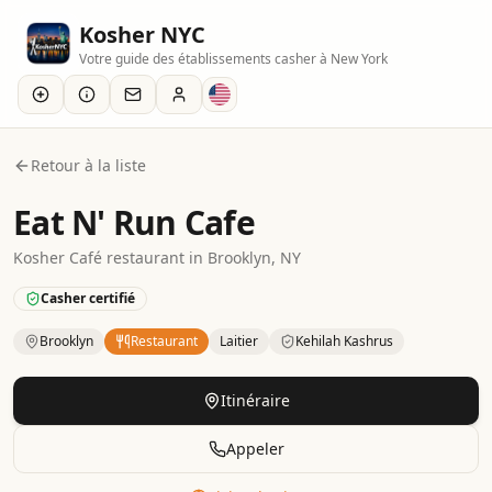
Kosher NYC
Votre guide des établissements casher à New York
Retour à la liste
Eat N' Run Cafe
Kosher
Café
restaurant
in
Brooklyn
, NY
Casher certifié
Brooklyn
Restaurant
Laitier
Kehilah Kashrus
Kosher
Restaurant
– Café
in
Brooklyn
.
Category: Dairy.
Cer
Itinéraire
Appeler