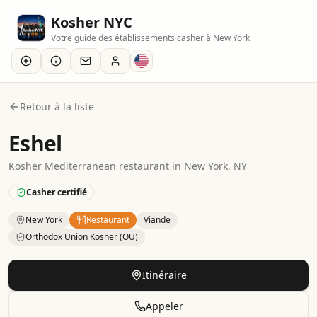
Kosher NYC
Votre guide des établissements casher à New York
Retour à la liste
Eshel
Kosher
Mediterranean
restaurant
in
New York
, NY
Casher certifié
New York
Restaurant
Viande
Orthodox Union Kosher (OU)
Kosher
Restaurant
– Mediterranean
in
New York
.
Category
Itinéraire
Appeler