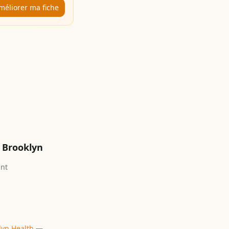
méliorer ma fiche
Brooklyn
ant
lyn Health
—