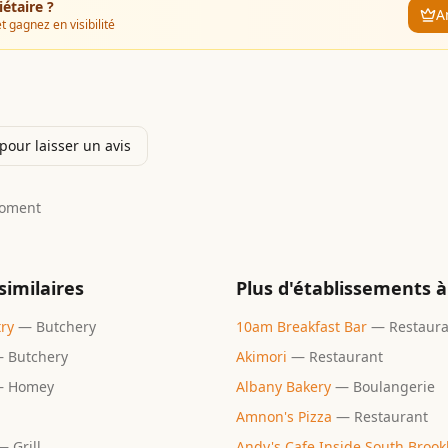
iétaire ?
A
t gagnez en visibilité
our laisser un avis
moment
similaires
Plus d'établissements à
ry
—
Butchery
10am Breakfast Bar
—
Restaur
—
Butchery
Akimori
—
Restaurant
—
Homey
Albany Bakery
—
Boulangerie
Amnon's Pizza
—
Restaurant
—
Grill
Andy's Cafe Inside South Brook