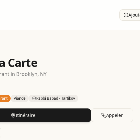
Ajout
la Carte
rant
in
Brooklyn
, NY
rant
Viande
Rabbi Babad - Tartikov
– Grill
in
Brooklyn
.
Category: Meat.
Certification: Rabbi Baba
Itinéraire
Appeler