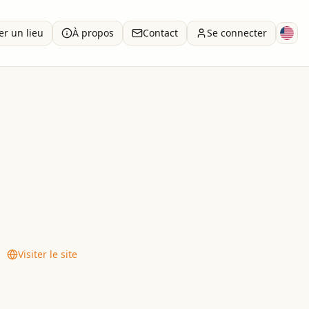
er un lieu
À propos
Contact
Se connecter
d - Tartikov.
Visiter le site