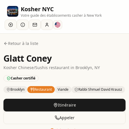
Kosher NYC
Votre guide des établissements casher à New York
Retour à la liste
Glatt Coney
Kosher
Chinese/Sushis
restaurant
in
Brooklyn
, NY
Casher certifié
Brooklyn
Restaurant
Viande
Rabbi Shmuel David Krausz
Kosher
Restaurant
– Chinese/Sushis
in
Brooklyn
.
Category
Itinéraire
Appeler