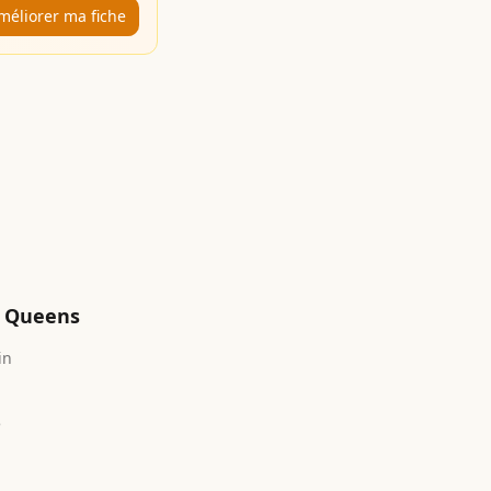
méliorer ma fiche
Queens
in
e