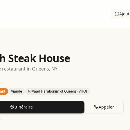
Ajout
h Steak House
e
restaurant
in
Queens
, NY
ant
Viande
Vaad Harabonim of Queens (VHQ)
– Steakhouse
in
Queens
.
Category: Meat.
Certification: Va
Itinéraire
Appeler