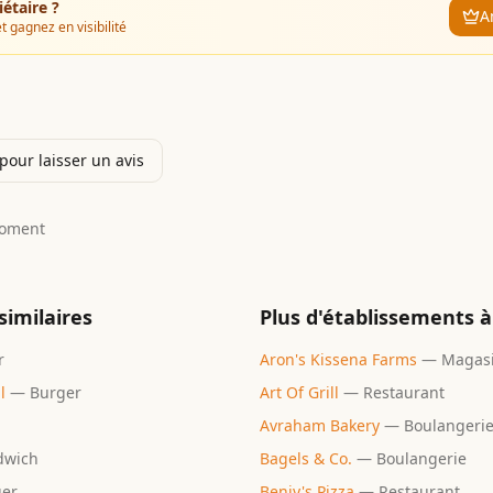
iétaire ?
A
t gagnez en visibilité
our laisser un avis
moment
similaires
Plus d'établissements à
r
Aron's Kissena Farms
—
Magas
l
—
Burger
Art Of Grill
—
Restaurant
Avraham Bakery
—
Boulangeri
dwich
Bagels & Co.
—
Boulangerie
ger
Benjy's Pizza
—
Restaurant