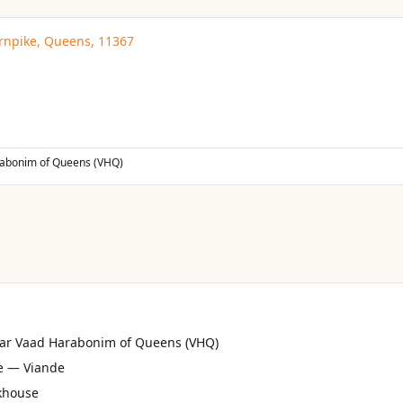
rnpike, Queens, 11367
abonim of Queens (VHQ)
 par Vaad Harabonim of Queens (VHQ)
e — Viande
akhouse