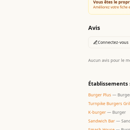
Vous êtes le propr
Améliorez votre fiche e
Avis
Connectez-vous p
Aucun avis pour le 
Établissements 
Burger Plus
—
Burge
Turnpike Burgers Gril
K-burger
—
Burger
Sandwich Bar
—
San
Smash House
—
Bur