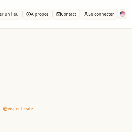
er un lieu
À propos
Contact
Se connecter
ad Harabonim of Queens (VHQ).
Visiter le site