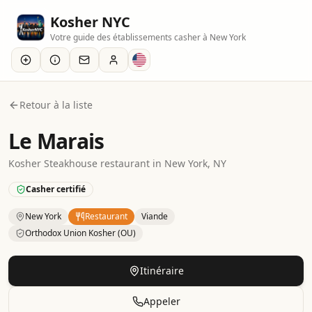
Kosher NYC
Votre guide des établissements casher à New York
Retour à la liste
Le Marais
Kosher
Steakhouse
restaurant
in
New York
, NY
Casher certifié
New York
Restaurant
Viande
Orthodox Union Kosher (OU)
Kosher
Restaurant
– Steakhouse
in
New York
.
Category: M
Itinéraire
Appeler