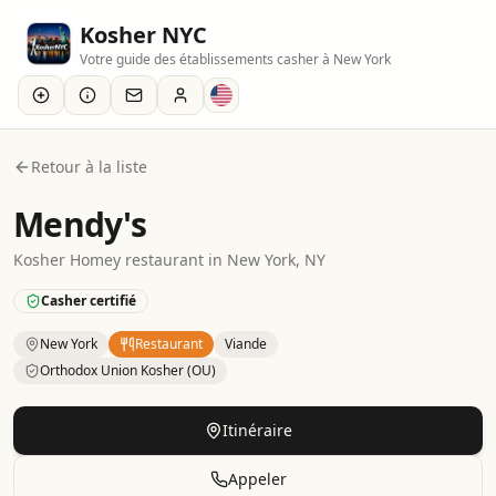
Kosher NYC
Votre guide des établissements casher à New York
Retour à la liste
Mendy's
Kosher
Homey
restaurant
in
New York
, NY
Casher certifié
New York
Restaurant
Viande
Orthodox Union Kosher (OU)
Kosher
Restaurant
– Homey
in
New York
.
Category: Meat.
Itinéraire
Appeler