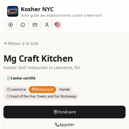
Kosher NYC
Votre guide des établissements casher à New York
Retour à la liste
Mg Craft Kitchen
Kosher
Grill
restaurant
in
Lawrence
, NY
Casher certifié
Lawrence
Restaurant
Viande
Vaad of the Five Towns and Far Rockaway
Kosher
Restaurant
– Grill
in
Lawrence
.
Category: Meat.
Cer
Itinéraire
Appeler