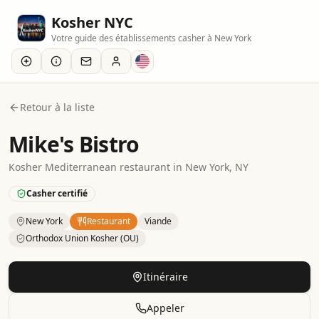
Kosher NYC
Votre guide des établissements casher à New York
Retour à la liste
Mike's Bistro
Kosher
Mediterranean
restaurant
in
New York
, NY
Casher certifié
New York
Restaurant
Viande
Orthodox Union Kosher (OU)
Kosher
Restaurant
– Mediterranean
in
New York
.
Category
Itinéraire
Appeler