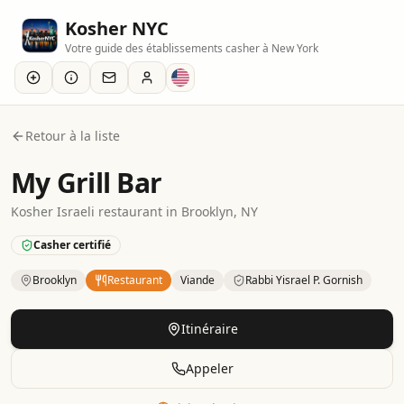
Kosher NYC
Votre guide des établissements casher à New York
Retour à la liste
My Grill Bar
Kosher
Israeli
restaurant
in
Brooklyn
, NY
Casher certifié
Brooklyn
Restaurant
Viande
Rabbi Yisrael P. Gornish
Kosher
Restaurant
– Israeli
in
Brooklyn
.
Category: Meat.
Ce
Itinéraire
Appeler