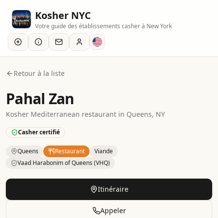
Kosher NYC
Votre guide des établissements casher à New York
Retour à la liste
Pahal Zan
Kosher
Mediterranean
restaurant
in
Queens
, NY
Casher certifié
Queens
Restaurant
Viande
Vaad Harabonim of Queens (VHQ)
Kosher
Restaurant
– Mediterranean
in
Queens
.
Category:
Itinéraire
Appeler