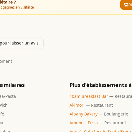
iétaire ?
A
t gagnez en visibilité
our laisser un avis
moment
similaires
Plus d'établissements à
za/Pasta
10am Breakfast Bar
—
Restaur
wich
Akimori
—
Restaurant
fé
Albany Bakery
—
Boulangerie
ia
Amnon's Pizza
—
Restaurant
Italian
Andy's Cafe Inside South Brook