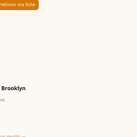
méliorer ma fiche
Brooklyn
ant
lyn Health
—