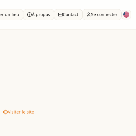
er un lieu
À propos
Contact
Se connecter
h Kashrus.
Visiter le site