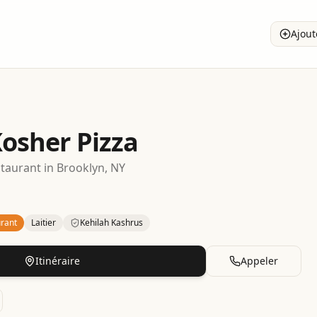
Ajout
Kosher Pizza
staurant
in
Brooklyn
, NY
rant
Laitier
Kehilah Kashrus
– Pizzeria
in
Brooklyn
.
Category: Dairy.
Certification: Kehila
Itinéraire
Appeler