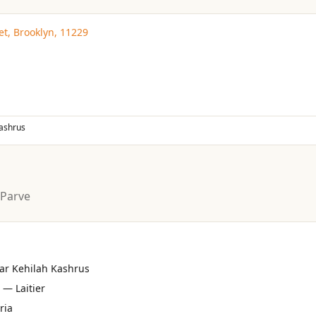
et, Brooklyn, 11229
Kashrus
/Parve
par Kehilah Kashrus
 — Laitier
ria