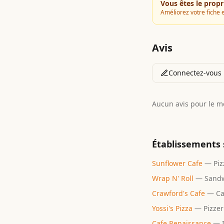
Vous êtes le propr
Améliorez votre fiche e
Avis
Connectez-vous p
Aucun avis pour le 
Établissements 
Sunflower Cafe
—
Piz
Wrap N' Roll
—
Sand
Crawford's Cafe
—
Ca
Yossi's Pizza
—
Pizzer
Cafe Renaissance
—