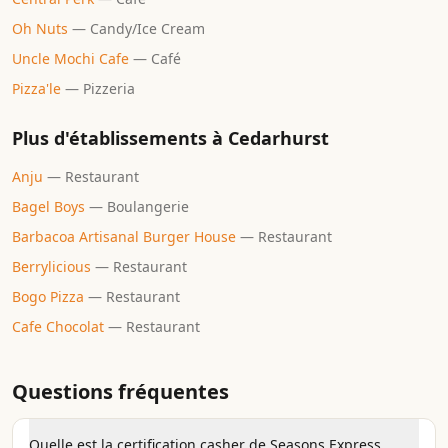
Oh Nuts
—
Candy/Ice Cream
Uncle Mochi Cafe
—
Café
Pizza'le
—
Pizzeria
Plus d'établissements à
Cedarhurst
Anju
—
Restaurant
Bagel Boys
—
Boulangerie
Barbacoa Artisanal Burger House
—
Restaurant
Berrylicious
—
Restaurant
Bogo Pizza
—
Restaurant
Cafe Chocolat
—
Restaurant
Questions fréquentes
Quelle est la certification casher de Seasons Express