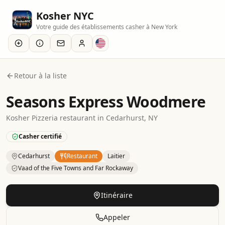
Kosher NYC
Votre guide des établissements casher à New York
Retour à la liste
Seasons Express Woodmere
Kosher
Pizzeria
restaurant
in
Cedarhurst
, NY
Casher certifié
Cedarhurst
Restaurant
Laitier
Vaad of the Five Towns and Far Rockaway
Kosher
Restaurant
– Pizzeria
in
Cedarhurst
.
Category: Dai
Itinéraire
Appeler