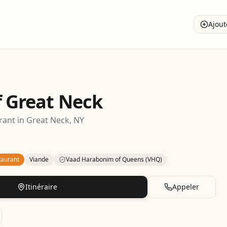
Ajout
f Great Neck
rant
in
Great Neck
, NY
taurant
Viande
Vaad Harabonim of Queens (VHQ)
– Grill
in
Great Neck
.
Category: Meat.
Certification: Vaad H
Itinéraire
Appeler