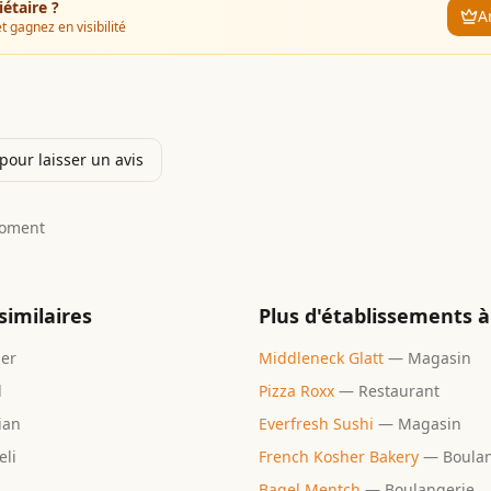
iétaire ?
A
t gagnez en visibilité
our laisser un avis
moment
similaires
Plus d'établissements à
er
Middleneck Glatt
—
Magasin
l
Pizza Roxx
—
Restaurant
ian
Everfresh Sushi
—
Magasin
eli
French Kosher Bakery
—
Boula
Bagel Mentch
—
Boulangerie