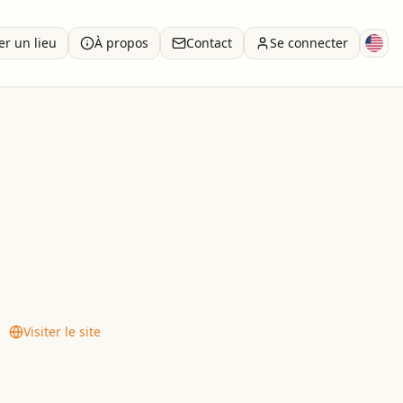
er un lieu
À propos
Contact
Se connecter
arabonim of Queens (VHQ).
Visiter le site