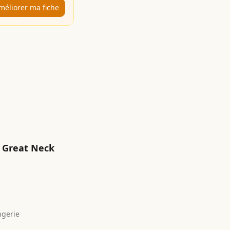
méliorer ma fiche
Great Neck
ngerie