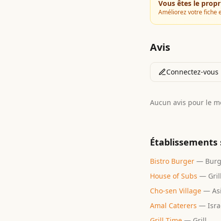
Vous êtes le propr
Améliorez votre fiche e
Avis
Connectez-vous p
Aucun avis pour le 
Établissements 
Bistro Burger
—
Burg
House of Subs
—
Gril
Cho-sen Village
—
As
Amal Caterers
—
Isra
Grill Time
—
Grill