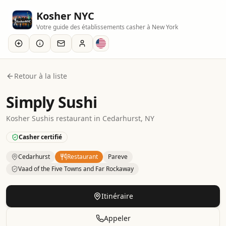
Kosher NYC
Votre guide des établissements casher à New York
Retour à la liste
Simply Sushi
Kosher
Sushis
restaurant
in
Cedarhurst
, NY
Casher certifié
Cedarhurst
Restaurant
Pareve
Vaad of the Five Towns and Far Rockaway
Kosher
Restaurant
– Sushis
in
Cedarhurst
.
Category: Parv
Itinéraire
Appeler