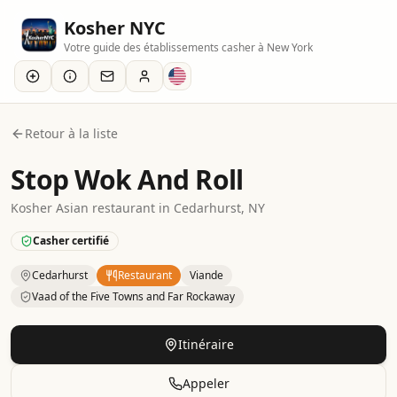
Kosher NYC
Votre guide des établissements casher à New York
Retour à la liste
Stop Wok And Roll
Kosher
Asian
restaurant
in
Cedarhurst
, NY
Casher certifié
Cedarhurst
Restaurant
Viande
Vaad of the Five Towns and Far Rockaway
Kosher
Restaurant
– Asian
in
Cedarhurst
.
Category: Meat.
Itinéraire
Appeler