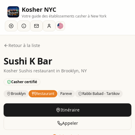
Kosher NYC
Votre guide des établissements casher à New York
Retour à la liste
Sushi K Bar
Kosher
Sushis
restaurant
in
Brooklyn
, NY
Casher certifié
Brooklyn
Restaurant
Pareve
Rabbi Babad - Tartikov
Kosher
Restaurant
– Sushis
in
Brooklyn
.
Category: Parve.
C
Itinéraire
Appeler