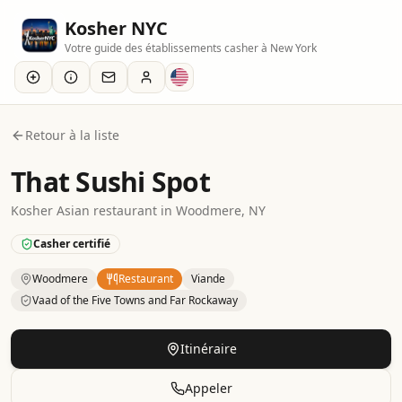
Kosher NYC
Votre guide des établissements casher à New York
Retour à la liste
That Sushi Spot
Kosher
Asian
restaurant
in
Woodmere
, NY
Casher certifié
Woodmere
Restaurant
Viande
Vaad of the Five Towns and Far Rockaway
Kosher
Restaurant
– Asian
in
Woodmere
.
Category: Meat.
Itinéraire
Appeler