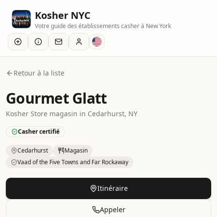
Kosher NYC
Votre guide des établissements casher à New York
Retour à la liste
Gourmet Glatt
Kosher
Store
magasin
in
Cedarhurst
, NY
Casher certifié
Cedarhurst
Magasin
Vaad of the Five Towns and Far Rockaway
Kosher
Store
in
Cedarhurst
.
Certification: Vaad of the Fi
Itinéraire
Appeler